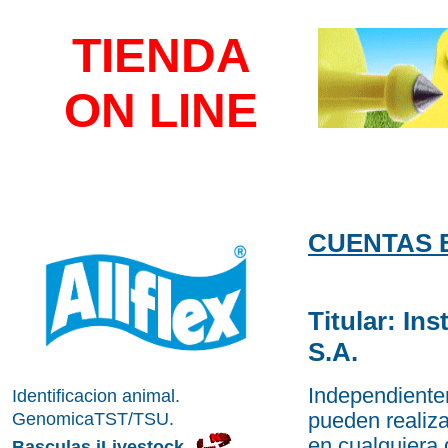
TIENDA
ON LINE
CUENTAS 
Titular: In
S.A.
Independiente
Identificacion animal.
GenomicaTST/TSU
.
pueden realiza
en cualquiera 
Basculas iLivestock
.