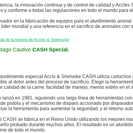
ncia, la innovación continua y de control de calidad y Accles
s y conforme a todas las regulaciones en todo el mundo para e
ador en la fabricación de equipos para el aturdimiento animal
lider mundial y una referencia en el sacrifico de animales con s
da de la historia de Accles & Shelvocke
stago Cautivo
CASH Special.
turdimiento especial Accls & Shelvoke CASH utiliza cartuchos p
ble al dolor antes del proceso de sacrificio. Elegir la herramie
 calidad de la carne, facilidad de manejo, menos estrés en el 
lanzó en 1981, siguiendo una larga línea de herramientas con f
de pistola y el mecanismo de disparo accionado por disparado
lsar la herramienta para aumentar la seguridad, y el retorno au
al CASH se fabrica en el Reino Unido utilizando los mejores mat
seño probado durante muchos años. El resultado es un aturdidor 
rne de todo el mundo.