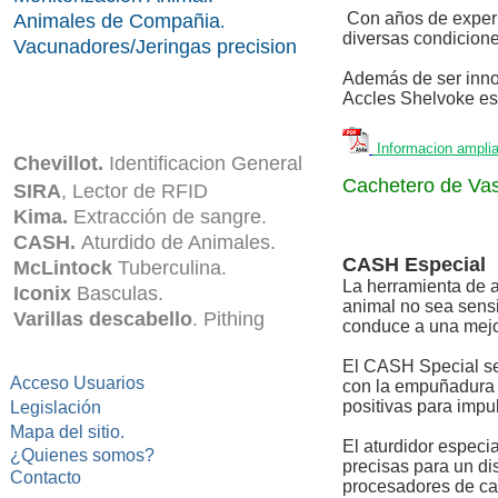
Con años de experie
Animales de Compañia
.
diversas condicione
Vacunadores/Jeringas precision
Además de ser innov
Accles Shelvoke es 
Informacion amplia
Chevillot.
Identificacion General
Cachetero de Va
SIRA
, Lector de RFID
Kima.
Extracción de sangre.
CASH.
Aturdido de Animales.
CASH Especial
McLintock
Tuberculina.
La herramienta de a
Iconix
Basculas.
animal no sea sensi
Varillas descabello
.
Pithing
conduce a una mejor
El CASH Special se 
Acceso Usuarios
con la empuñadura 
positivas para impu
Legislación
Mapa del sitio.
El aturdidor especi
¿Quienes somos?
precisas para un di
Contacto
procesadores de ca