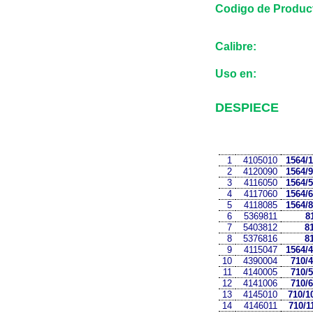
Codigo de Produc
Calibre:
Uso en:
DESPIECE
1
4105010
1564/
2
4120090
1564/
3
4116050
1564/
4
4117060
1564/
5
4118085
1564/
6
5369811
8
7
5403812
8
8
5376816
8
9
4115047
1564/
10
4390004
710/4
11
4140005
710/5
12
4141006
710/6
13
4145010
710/1
14
4146011
710/1