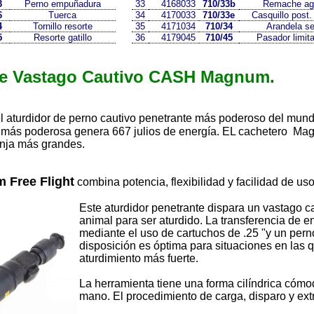
3
Perno empuñadura
33
4168033
710/33b
Remache agu
6
Tuerca
34
4170033
710/33e
Casquillo post.
4
Tornillo resorte
35
4171034
710/34
Arandela s
5
Resorte gatillo
36
4179045
710/45
Pasador limita
de Vastago Cautivo CASH Magnum.
l aturdidor de perno cautivo penetrante más poderoso del mundo
a más poderosa genera 667 julios de energía. EL cachetero Ma
anja más grandes.
Free Flight
combina potencia, flexibilidad y facilidad de uso
Este aturdidor penetrante dispara un vastago ca
animal para ser aturdido. La transferencia de e
mediante el uso de cartuchos de .25 "y un perno
disposición es óptima para situaciones en las 
aturdimiento más fuerte.
La herramienta tiene una forma cilíndrica cómo
mano. El procedimiento de carga, disparo y extra