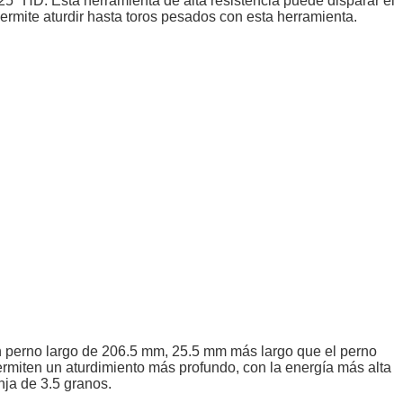
 "HD. Esta herramienta de alta resistencia puede disparar el
rmite aturdir hasta toros pesados ​​con esta herramienta.
 perno largo de 206.5 mm, 25.5 mm más largo que el perno
rmiten un aturdimiento más profundo, con la energía más alta
nja de 3.5 granos.