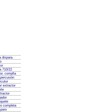
a dispara.
lo
tor
a 710/22
dor, complta
 percusión
rcutor
or extractor
ete
tractor
ijador
nquete
ro completa
sparo