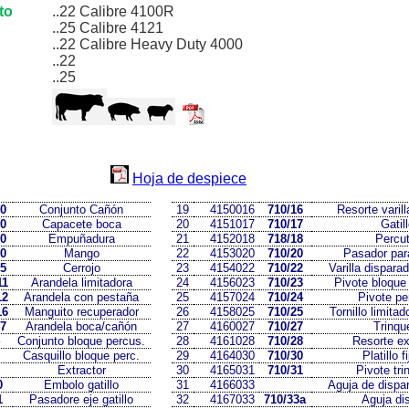
to
..22 Calibre 4100R
..25 Calibre 4121
..22 Calibre Heavy Duty 4000
..22
..25
Hoja de despiece
10
Conjunto Cañón
19
4150016
710/16
Resorte varill
90
Capacete boca
20
4151017
710/17
Gatil
50
Empuñadura
21
4152018
718/18
Percu
60
Mango
22
4153020
710/20
Pasador par
85
Cerrojo
23
4154022
710/22
Varilla dispara
11
Arandela limitadora
24
4156023
710/23
Pivote bloque
12
Arandela con pestaña
25
4157024
710/24
Pivote pe
16
Manguito recuperador
26
4158025
710/25
Tornillo limitad
47
Arandela boca/cañón
27
4160027
710/27
Trinqu
Conjunto bloque percus.
28
4161028
710/28
Resorte ex
Casquillo bloque perc.
29
4164030
710/30
Platillo f
Extractor
30
4165031
710/31
Pivote tri
0
Embolo gatillo
31
4166033
Aguja de dispa
1
Pasadore eje gatillo
32
4167033
710/33a
Aguja di