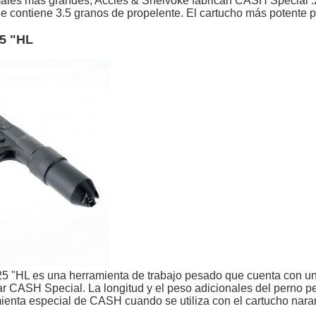
ales más grandes, Accles & Shelvoke fabrican CASH Special .25
e contiene 3.5 granos de propelente. El cartucho más potente pe
25 "HL
5 "HL es una herramienta de trabajo pesado que cuenta con un
r CASH Special. La longitud y el peso adicionales del perno pe
ienta especial de CASH cuando se utiliza con el cartucho nara