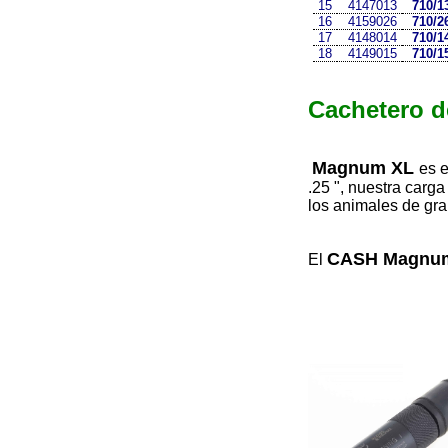
15
4147013
710/1
16
4159026
710/2
17
4148014
710/1
18
4149015
710/1
Cachetero 
Magnum XL
es e
.25 ", nuestra carg
los animales de gr
CASH Magnum 
El