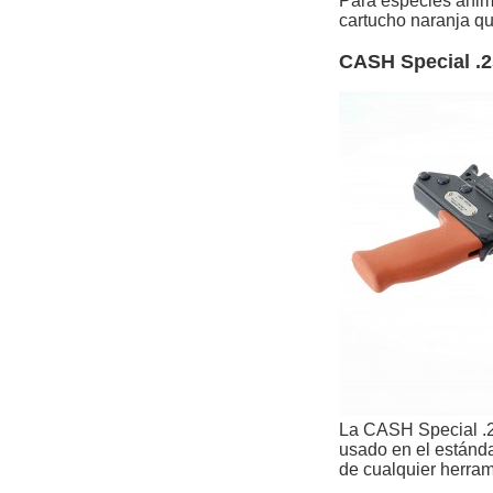
Para especies anim
cartucho naranja qu
CASH Special .
La CASH Special .2
usado en el estánda
de cualquier herram