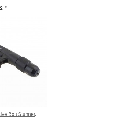
2 "
ve Bolt Stunner
.